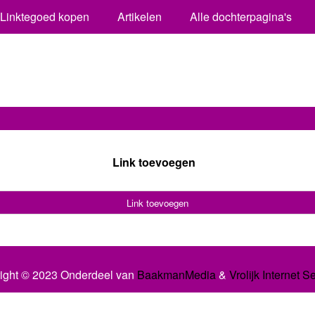
Linktegoed kopen
Artikelen
Alle dochterpagina's
Link toevoegen
Link toevoegen
ight © 2023 Onderdeel van
BaakmanMedia
&
Vrolijk Internet S