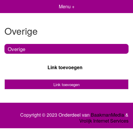
Menu +
Overige
Overige
Link toevoegen
Link toevoegen
Copyright © 2023 Onderdeel van
BaakmanMedia
&
Vrolijk Internet Services